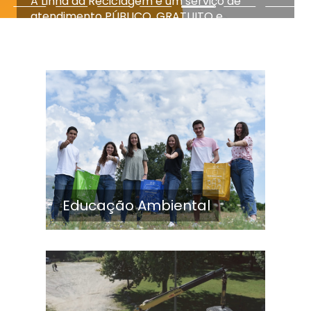
A Linha da Reciclagem é um serviço de
atendimento PÚBLICO, GRATUITO e
NACIONAL que foi criado para dar respostas
eficazes ao cidadão, nomeadamente para
responder a dúvidas, pedidos de informação,
sugestões, reclamações, elogios e pedidos de
serviço relacionados com a recolha e
tratamento de resíduos urbanos.
Saiba Mais
Educação Ambiental