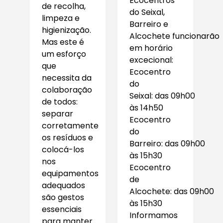
Ecocentros
de recolha,
do Seixal,
limpeza e
Barreiro e
higienização.
Alcochete funcionarão
Mas este é
em horário
um esforço
excecional:
que
Ecocentro
necessita da
do
colaboração
Seixal: das 09h00
de todos:
às 14h50
separar
Ecocentro
corretamente
do
os resíduos e
Barreiro: das 09h00
colocá-los
às 15h30
nos
Ecocentro
equipamentos
de
adequados
Alcochete: das 09h00
são gestos
às 15h30
essenciais
Informamos
para manter