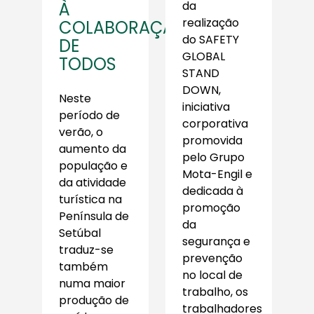
À
da
realização
COLABORAÇÃO
do SAFETY
DE
GLOBAL
TODOS
STAND
DOWN,
Neste
iniciativa
período de
corporativa
verão, o
promovida
aumento da
pelo Grupo
população e
Mota-Engil e
da atividade
dedicada à
turística na
promoção
Península de
da
Setúbal
segurança e
traduz-se
prevenção
também
no local de
numa maior
trabalho, os
produção de
trabalhadores