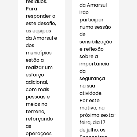
resíduos.
da Amarsul
Para
irão
responder a
participar
este desafio,
numa sessão
as equipas
de
da Amarsul e
sensibilização
dos
e reflexão
municípios
sobre a
estão a
importância
realizar um
da
esforço
segurança
adicional,
na sua
com mais
atividade.
pessoas e
Por este
meios no
motivo, na
terreno,
próxima sexta-
reforçando
feira, dia 17
as
de julho, os
operações